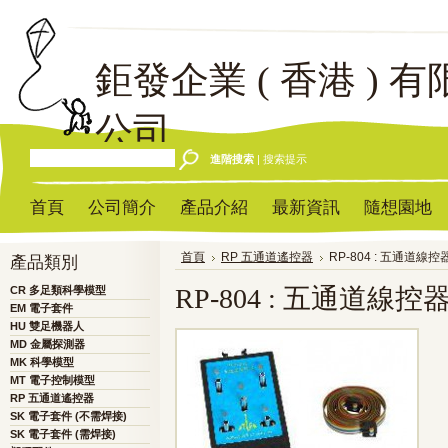
鉅發企業
( 香港 ) 有
公司
進階搜索
|
搜索提示
首頁
公司簡介
產品介紹
最新資訊
隨想園地
首頁
RP 五通道遙控器
RP-804 : 五通道線
產品類別
RP-804 : 五通道線
CR 多足類科學模型
EM 電子套件
HU 雙足機器人
MD 金屬探測器
MK 科學模型
MT 電子控制模型
RP 五通道遙控器
SK 電子套件 (不需焊接)
SK 電子套件 (需焊接)