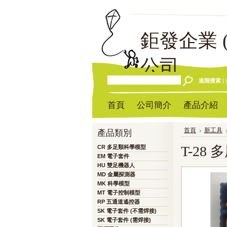
鉅發企業
公司
進階搜索
|
首頁
公司簡介
產品介紹
首頁
新工具
產品類別
T-28
CR 多足類科學模型
EM 電子套件
HU 雙足機器人
MD 金屬探測器
MK 科學模型
MT 電子控制模型
RP 五通道遙控器
SK 電子套件 (不需焊接)
SK 電子套件 (需焊接)