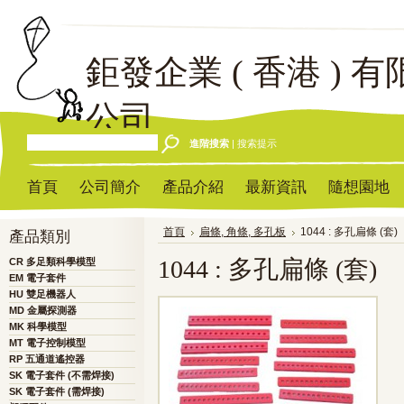
鉅發企業
( 香港 ) 有
公司
進階搜索
|
搜索提示
首頁
公司簡介
產品介紹
最新資訊
隨想園地
首頁
扁條, 角條, 多孔板
1044 : 多孔扁條 (套)
產品類別
1044 : 多孔扁條 (套)
CR 多足類科學模型
EM 電子套件
HU 雙足機器人
MD 金屬探測器
MK 科學模型
MT 電子控制模型
RP 五通道遙控器
SK 電子套件 (不需焊接)
SK 電子套件 (需焊接)