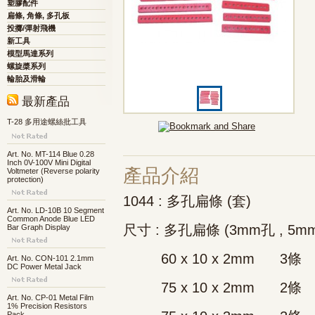
塑膠配件
扁條, 角條, 多孔板
投擲/彈射飛機
新工具
模型馬達系列
螺旋槳系列
輪胎及滑輪
最新產品
T-28 多用途螺絲批工具
Art. No. MT-114 Blue 0.28
Inch 0V-100V Mini Digital
產品介紹
Voltmeter (Reverse polarity
protection)
1044 : 多孔扁條 (套)
Art. No. LD-10B 10 Segment
Common Anode Blue LED
尺寸 : 多孔扁條 (3mm孔 , 5m
Bar Graph Display
60 x 10 x 2mm 3條
Art. No. CON-101 2.1mm
DC Power Metal Jack
75 x 10 x 2mm 2條
Art. No. CP-01 Metal Film
1% Precision Resistors
Pack